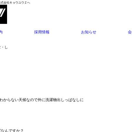
株式会社キョウユウＺへ
内
採用情報
お知らせ
会
な・し
わからない天候なので外に洗濯物出しっぱなしに
ばなんですか？