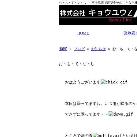
お・も・て・な・し | 富士見市で建築金物のことなら
HOME
業務案
HOME
»
ブログ
»
お知らせ
» お・も・て・
お・も・て・な・し
おはようございます
本日は曇ってますね。いつ雨が降るのか
できずに困ってます・・
ところで酒の肴
といえ